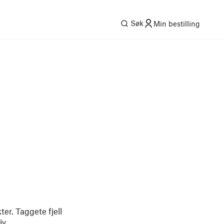
Søk
Min bestilling
er. Taggete fjell
iv.