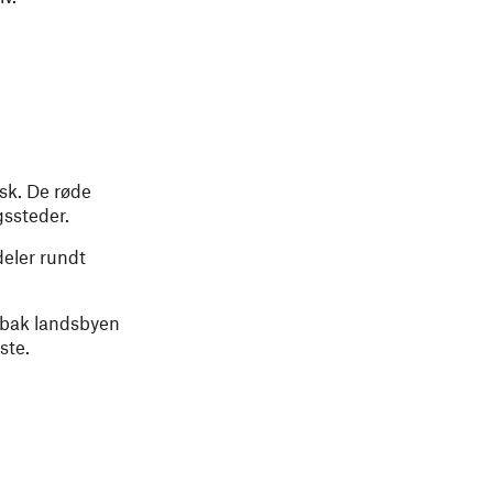
rsk. De røde
ngssteder.
deler rundt
ne bak landsbyen
uste.