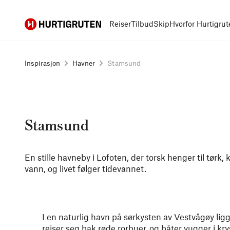
Hurtigruten
Reiser
Tilbud
Skip
Hvorfor Hurtigrut
Inspirasjon
Havner
Stamsund
Stamsund
En stille havneby i Lofoten, der torsk henger til tørk, 
vann, og livet følger tidevannet.
I en naturlig havn på sørkysten av Vestvågøy lig
reiser seg bak røde rorbuer, og båter vugger i krys