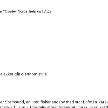
en?
Opplev Norge
Hjelp og FAQs
kajakker glir gjennom stille
ger Stamsund, en liten fiskerlandsby med stor Lofoten-karakt
tallklart vann. Et fredelig stopp forankret i torsk, ro og kystl