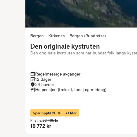
Bergen – Kirkenes – Bergen (Rundreise)
Den originale kystruten
Den originale kystruten som har bundet folk langs kys
Regelmessige avganger
12 dager
34 havner
Helpensjon (frokost, lunsj og middag)
Spar opptil 20 %
+1 Mer
Pris fra
23 465 kr
18 772 kr