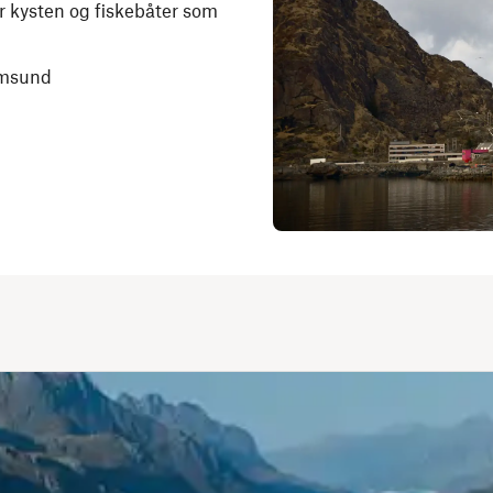
ær kysten og fiskebåter som
amsund