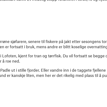
rrøne sjøfarere, senere til fiskere på jakt etter sesongens to
n er fortsatt i bruk, mens andre er blitt koselige overnatti
 Lofoten, kjent for tran og tørrfisk. Du vil fortsatt se begge 
r å roe ned.
adle ut i stille fjorder. Eller vandre inn i de taggete fjelle
und er kanskje liten, men her er det rikelig med plass til å p