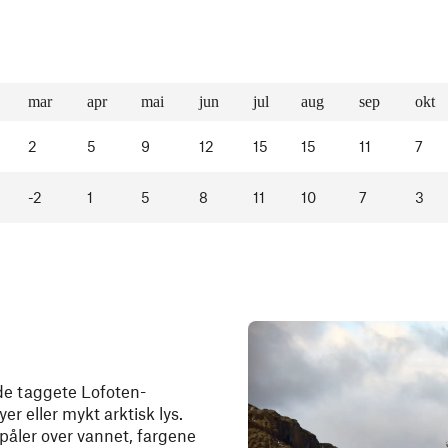
mar
apr
mai
jun
jul
aug
sep
okt
2
5
9
12
15
15
11
7
-2
1
5
8
11
10
7
3
de taggete Lofoten-
yer eller mykt arktisk lys.
påler over vannet, fargene