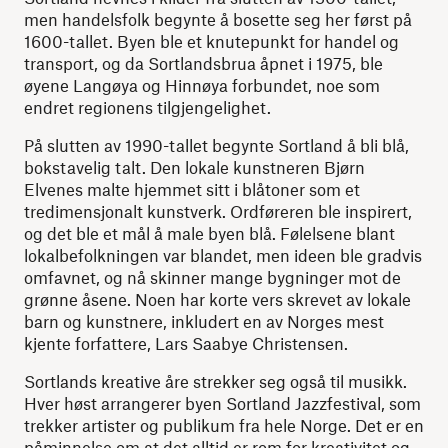
men handelsfolk begynte å bosette seg her først på
1600-tallet. Byen ble et knutepunkt for handel og
transport, og da Sortlandsbrua åpnet i 1975, ble
øyene Langøya og Hinnøya forbundet, noe som
endret regionens tilgjengelighet.
På slutten av 1990-tallet begynte Sortland å bli blå,
bokstavelig talt. Den lokale kunstneren Bjørn
Elvenes malte hjemmet sitt i blåtoner som et
tredimensjonalt kunstverk. Ordføreren ble inspirert,
og det ble et mål å male byen blå. Følelsene blant
lokalbefolkningen var blandet, men ideen ble gradvis
omfavnet, og nå skinner mange bygninger mot de
grønne åsene. Noen har korte vers skrevet av lokale
barn og kunstnere, inkludert en av Norges mest
kjente forfattere, Lars Saabye Christensen.
Sortlands kreative åre strekker seg også til musikk.
Hver høst arrangerer byen Sortland Jazzfestival, som
trekker artister og publikum fra hele Norge. Det er en
påminnelse om at det alltid er rom for kreativitet og