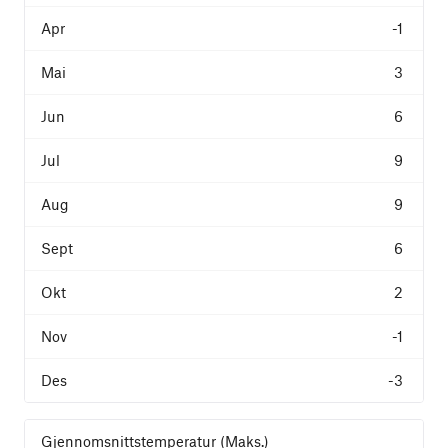
-1
3
6
9
9
6
2
-1
-3
Gjennomsnittstemperatur (Maks.)