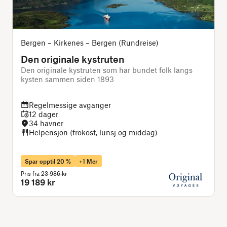
Bergen – Kirkenes – Bergen (Rundreise)
Den originale kystruten
Den originale kystruten som har bundet folk langs
J
kysten sammen siden 1893
Regelmessige avganger
12 dager
34 havner
Helpensjon (frokost, lunsj og middag)
Spar opptil 20 %
+1 Mer
Pris fra
23 986 kr
P
19 189 kr