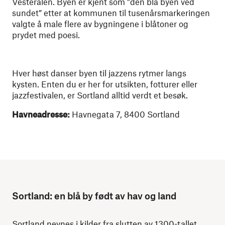
Vesterålen. Byen er kjent som "den blå byen ved
sundet” etter at kommunen til tusenårsmarkeringen
valgte å male flere av bygningene i blåtoner og
prydet med poesi.
Hver høst danser byen til jazzens rytmer langs
kysten. Enten du er her for utsikten, fotturer eller
jazzfestivalen, er Sortland alltid verdt et besøk.
Havneadresse:
Havnegata 7, 8400 Sortland
Sortland: en blå by født av hav og land
Sortland nevnes i kilder fra slutten av 1300-tallet,