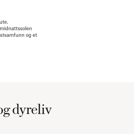
ute.
 midnattssolen
ystsamfunn og et
og dyreliv