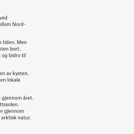
 ved
mellom Nord-
n tiden. Men
sten bort.
g bidro til
ten av kysten.
den lokale
g gjennom året.
tssolen.
rer gjennom
 arktisk natur.