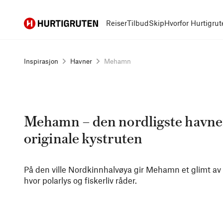
Hurtigruten
Reiser
Tilbud
Skip
Hvorfor Hurtigrut
Inspirasjon
Havner
Mehamn
Mehamn – den nordligste havne
originale kystruten
På den ville Nordkinnhalvøya gir Mehamn et glimt av li
hvor polarlys og fiskerliv råder.