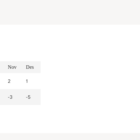
Nov
Des
2
1
-3
-5