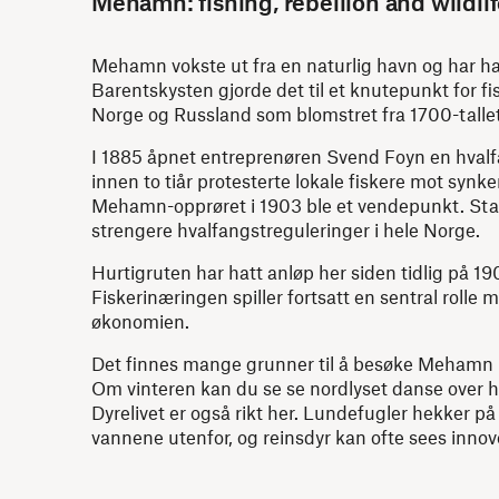
Mehamn: fishing, rebellion and wildli
Mehamn vokste ut fra en naturlig havn og har hat
Barentskysten gjorde det til et knutepunkt for f
Norge og Russland som blomstret fra 1700-tallet 
I 1885 åpnet entreprenøren Svend Foyn en hvalf
innen to tiår protesterte lokale fiskere mot syn
Mehamn-opprøret i 1903 ble et vendepunkt. Stas
strengere hvalfangstreguleringer i hele Norge.
Hurtigruten har hatt anløp her siden tidlig på 190
Fiskerinæringen spiller fortsatt en sentral roll
økonomien.
Det finnes mange grunner til å besøke Mehamn i 
Om vinteren kan du se se nordlyset danse over
Dyrelivet er også rikt her. Lundefugler hekker 
vannene utenfor, og reinsdyr kan ofte sees innove