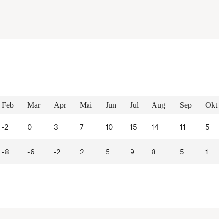
Feb
Mar
Apr
Mai
Jun
Jul
Aug
Sep
Okt
-2
0
3
7
10
15
14
11
5
-8
-6
-2
2
5
9
8
5
1