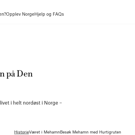
en?
Opplev Norge
Hjelp og FAQs
n på Den
vet i helt nordøst i Norge –
Historie
Været i Mehamn
Besøk Mehamn med Hurtigruten