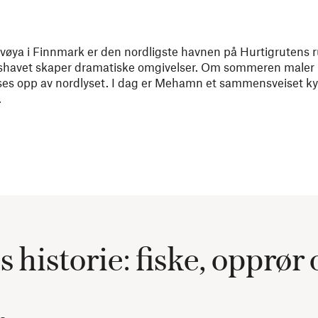
lvøya i Finnmark er den nordligste havnen på Hurtigrutens r
tshavet skaper dramatiske omgivelser. Om sommeren maler
yses opp av nordlyset. I dag er Mehamn et sammensveiset k
.
istorie: fiske, opprør 