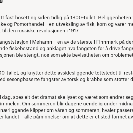
fe
t fast bosetting siden tidlig på 1800-tallet. Beliggenheten
iske og Pomorhandel – en utveksling av fisk, korn og varer 
til den russiske revolusjonen i 1917.
angststasjon i Mehamn – en av de største i Finnmark på de
kende fiskebestand og anklaget hvalfangsten for å drive fang
jonen ble stengt, noe som økte bevisstheten om problemet o
0-tallet, og knytter dette avsidesliggende tettstedet til res
e med sesongbaserte fangster av torsk og krabbe som støtter 
dag, spesielt det dramatiske lyset og været som endrer se
 himmelen. Om sommeren blir dagene uendelig under midnat
på nærliggende klipper om våren og sommeren, hvaler passe
r landet – alle påminnelser om at dette er et sted formet av