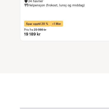
34 havner
Helpensjon (frokost, lunsj og middag)
Spar opptil 20 %
+1 Mer
Pris fra
23 986 kr
19 189 kr