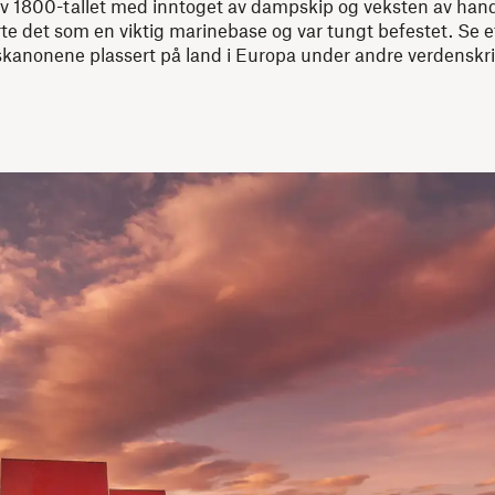
v 1800-tallet med inntoget av dampskip og veksten av hande
te det som en viktig marinebase og var tungt befestet. Se e
pskanonene plassert på land i Europa under andre verdenskri