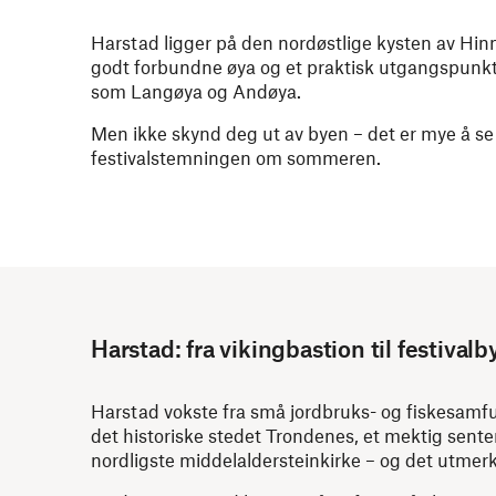
Harstad ligger på den nordøstlige kysten av Hin
godt forbundne øya og et praktisk utgangspunkt 
som Langøya og Andøya.
Men ikke skynd deg ut av byen – det er mye å se o
festivalstemningen om sommeren.
Harstad: fra vikingbastion til festivalb
Harstad vokste fra små jordbruks- og fiskesamfun
det historiske stedet Trondenes, et mektig sente
nordligste middelaldersteinkirke – og det utmerk