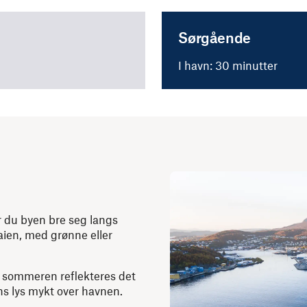
Sørgående
I havn: 30 minutter
r du byen bre seg langs
aien, med grønne eller
.
 sommeren reflekteres det
ns lys mykt over havnen.