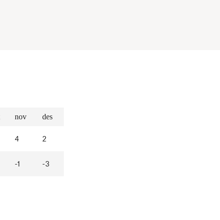
nov
des
4
2
-1
-3