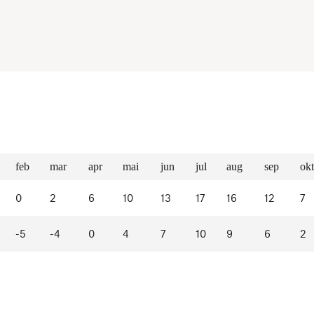
feb
mar
apr
mai
jun
jul
aug
sep
okt
0
2
6
10
13
17
16
12
7
-5
-4
0
4
7
10
9
6
2