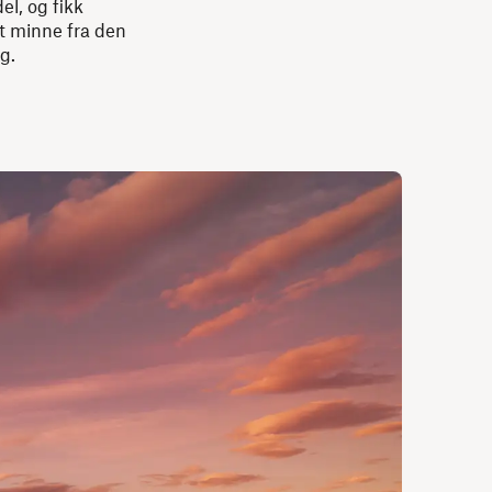
l, og fikk
t minne fra den
g.