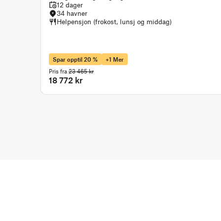
12 dager
34 havner
Helpensjon (frokost, lunsj og middag)
Spar opptil 20 %
+1 Mer
Pris fra
23 465 kr
18 772 kr