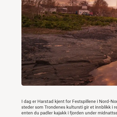
I dag er Harstad kjent for Festspillene i Nord-Nor
steder som Trondenes kultursti gir et innblikk i
enten du padler kajakk i fjorden under midnattsso