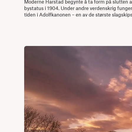
Moderne Harstad begynte å ta form på slutten a
bystatus i 1904. Under andre verdenskrig funger
tiden i Adolfkanonen – en av de største slagski