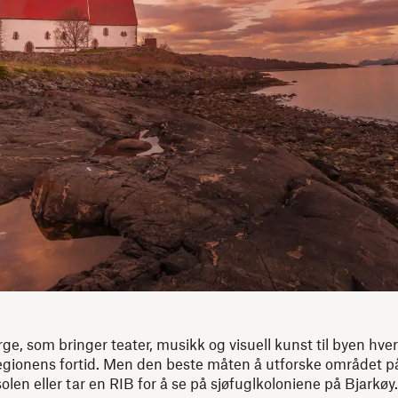
ge, som bringer teater, musikk og visuell kunst til byen hver 
 regionens fortid. Men den beste måten å utforske området på
len eller tar en RIB for å se på sjøfuglkoloniene på Bjarkøy.