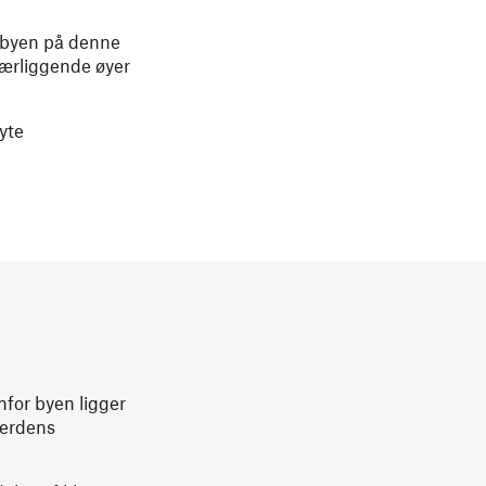
e byen på denne
nærliggende øyer
yte
nfor byen ligger
verdens