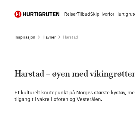
Hurtigruten
Reiser
Tilbud
Skip
Hvorfor Hurtigrut
Inspirasjon
Havner
Harstad
Harstad – øyen med vikingrøtte
Et kulturelt knutepunkt på Norges største kystøy, med
tilgang til vakre Lofoten og Vesterålen.