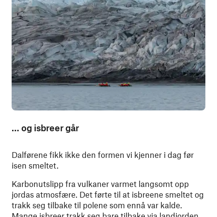
… og isbreer går
Dalførene fikk ikke den formen vi kjenner i dag før
isen smeltet.
Karbonutslipp fra vulkaner varmet langsomt opp
jordas atmosfære. Det førte til at isbreene smeltet og
trakk seg tilbake til polene som ennå var kalde.
Mange isbreer trakk seg bare tilbake via landjorden,