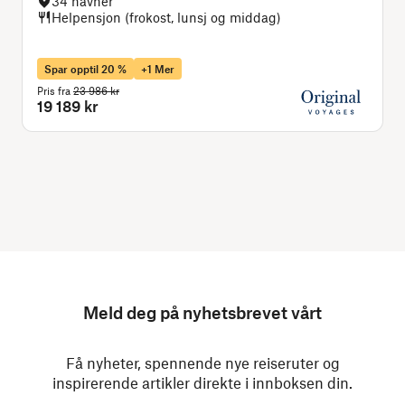
34 havner
Helpensjon (frokost, lunsj og middag)
Spar opptil 20 %
+1 Mer
Pris fra
23 986 kr
P
19 189 kr
Meld deg på nyhetsbrevet vårt
Få nyheter, spennende nye reiseruter og
inspirerende artikler direkte i innboksen din.