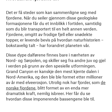
Det er få steder som kan sammenligne seg med
fjordene. Når du seiler gjennom disse geologiske
formasjonene får du et innblikk i fortiden, samtidig
som du blir transportert til en helt annen verden.
Fjordene, omgitt av frodige fjell eller snødekte
topper, er levende bevis på hvordan naturhistorien –
bokstavelig talt – har forandret planeten vår.
Disse dype dalførene finnes bare i nærheten av
Nord- og Sørpolen, og skiller seg fra andre juv og gjel
i verden på grunn av den spesielle utformingen.
Grand Canyon er kanskje den mest kjente dalen i
Nord-Amerika, og den ble ble formet etter millioner
av år med elveerosjon. Utrolig nok har fjorder, som
de
norske fjordene
, blitt formet av en enda mer
dramatisk kraft, nemlig isbreer. Her får du se
hvordan disse imponerende bassengene ble til.