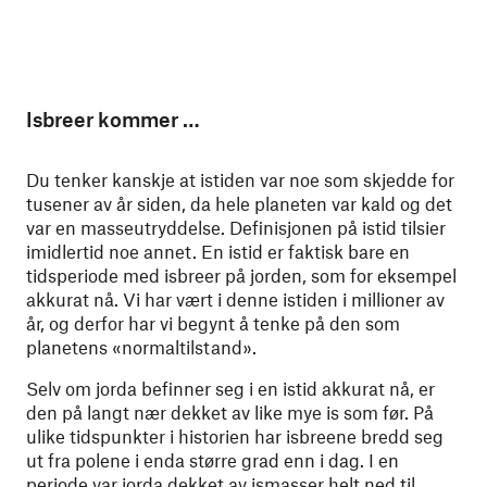
Isbreer kommer …
Du tenker kanskje at istiden var noe som skjedde for
tusener av år siden, da hele planeten var kald og det
var en masseutryddelse. Definisjonen på istid tilsier
imidlertid noe annet. En istid er faktisk bare en
tidsperiode med isbreer på jorden, som for eksempel
akkurat nå. Vi har vært i denne istiden i millioner av
år, og derfor har vi begynt å tenke på den som
planetens «normaltilstand».
Selv om jorda befinner seg i en istid akkurat nå, er
den på langt nær dekket av like mye is som før. På
ulike tidspunkter i historien har isbreene bredd seg
ut fra polene i enda større grad enn i dag. I en
periode var jorda dekket av ismasser helt ned til