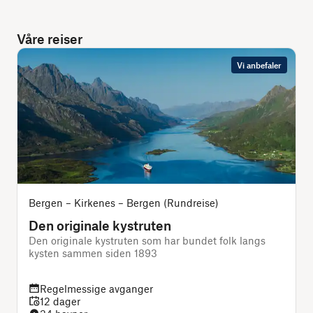
Våre reiser
Vi anbefaler
Bergen – Kirkenes – Bergen (Rundreise)
Den originale kystruten
Den originale kystruten som har bundet folk langs
J
kysten sammen siden 1893
Regelmessige avganger
12 dager