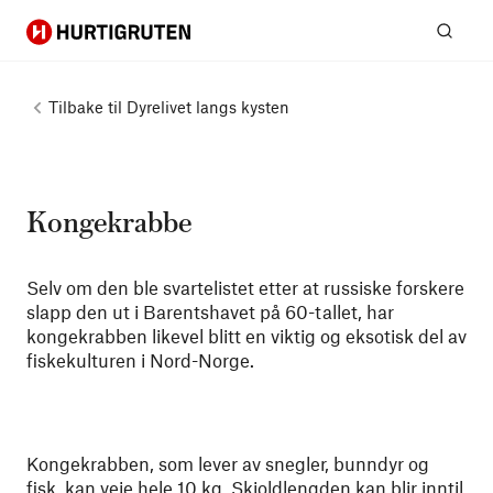
Hurtigruten
Søk
Tilbake til
Dyrelivet langs kysten
Kongekrabbe
Selv om den ble svartelistet etter at russiske forskere
slapp den ut i Barentshavet på 60-tallet, har
kongekrabben likevel blitt en viktig og eksotisk del av
fiskekulturen i Nord-Norge.
Kongekrabben, som lever av snegler, bunndyr og
fisk, kan veie hele 10 kg. Skjoldlengden kan blir inntil