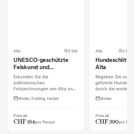
Alta
3 Std.
Alta
2 Stun
UNESCO-geschützte
Hundeschlitten
Felskunst und
Alta
Nordlichtkathedrale
Erkunden Sie die
Begeben Sie sich a
prähistorischen
geführte Hundesch
Felszeichnungen von Alta und
durch die winterli
die atemberaubende
von Alta.
Winter, Frühling, Herbst
Winter
Nordlichtkathedrale.
Preis ab
Preis ab
CHF 184
CHF 390
pro Person
pro Per