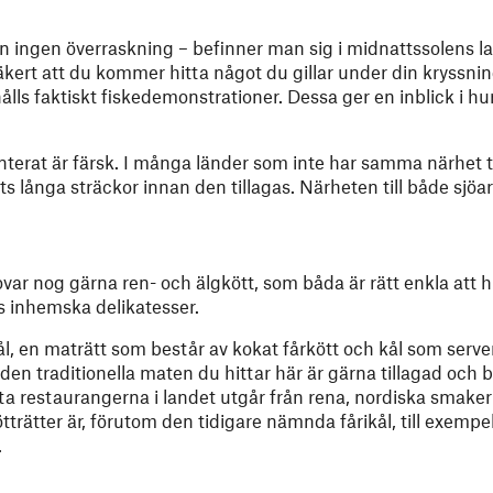
en ingen överraskning – befinner man sig i midnattssolens la
 säkert att du kommer hitta något du gillar under din kryssnin
s faktiskt fiskedemonstrationer. Dessa ger en inblick i hur
nterat är färsk. I många länder som inte har samma närhet t
ts långa sträckor innan den tillagas. Närheten till både sjö
ovar nog gärna ren- och älgkött, som båda är rätt enkla att h
s inhemska delikatesser.
ål, en maträtt som består av kokat fårkött och kål som serv
den traditionella maten du hittar här är gärna tillagad och 
ta restaurangerna i landet utgår från rena, nordiska smaker 
trätter är, förutom den tidigare nämnda fårikål, till exempel
.