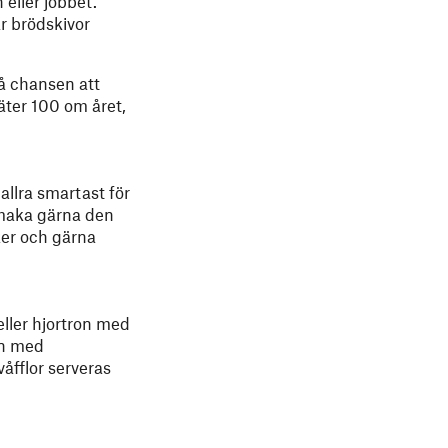
 eller jobbet.
r brödskivor
få chansen att
ter 100 om året,
allra smartast för
 Smaka gärna den
ker och gärna
eller hjortron med
rån med
våfflor serveras