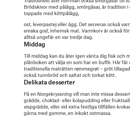
Traditionellt äter norrmän också smörgåsar till lu
Brödskivor med pålägg, smörgåsar, är tradition i
toppade med köttpålägg,
ost, leverpastej eller ägg. Det serveras också v
smaka god, inhemsk mat. Varmkorv är också förv
alltså ungefär en var tredje dag.
Middag
Till middag kan du åter igen vänta dig fisk och m
plånboken att välja en som har en buffé. Här får
traditionella maträtten rømmegrøt – gröt tillag
också tunnbröd och saltat och torkat kött.
Delikata desserter
På en Norgekryssning vill man inte missa dessert
grädde, choklad- eller kolapudding eller fruktsall
vispgrädde, eller vid extra festliga tillfällen krok
gärna med gomme, en inkokt ostmassa.