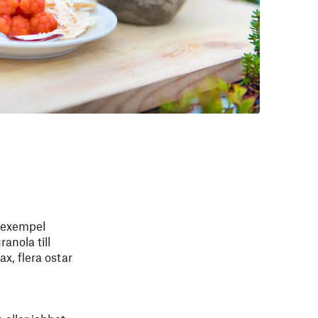
l exempel
anola till
x, flera ostar