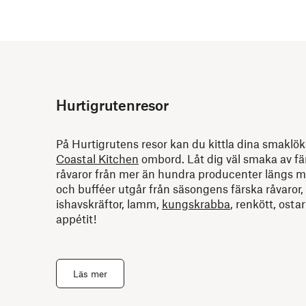
Hurtigrutenresor
På Hurtigrutens resor kan du kittla dina smaklö
Coastal Kitchen
ombord. Låt dig väl smaka av fä
råvaror från mer än hundra producenter längs 
och bufféer utgår från säsongens färska råvaror,
ishavskräftor, lamm,
kungskrabba
, renkött, osta
appétit!
Läs mer