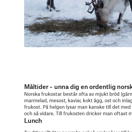
Måltider – unna dig en ordentlig norsk
Norska frukostar består ofta av mjukt bröd (gärn
marmelad, mesost, kaviar, kokt ägg, ost och inlag
frukost. På helgen lyxar man kanske till det med 
och så vidare. Till frukosten dricker man oftast mjö
Lunch