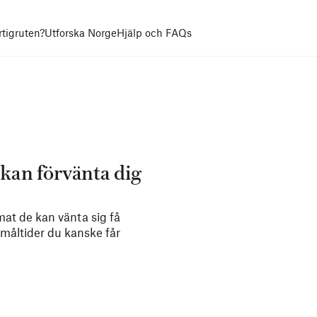
rtigruten?
Utforska Norge
Hjälp och FAQs
 kan förvänta dig
mat de kan vänta sig få
l måltider du kanske får