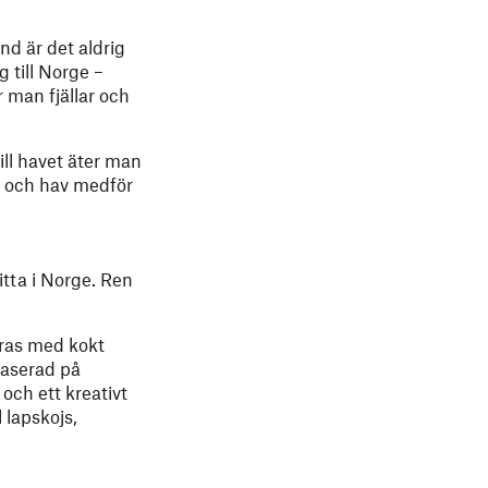
nd är det aldrig
g till Norge –
 man fjällar och
ill havet äter man
ar och hav medför
itta i Norge. Ren
eras med kokt
baserad på
och ett kreativt
 lapskojs,