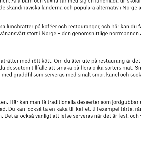
nch. Alla barn och vuxna tar med sig en lunchlåda till skolan
 de skandinaviska länderna och populära alternativ i Norge ä
arma lunchrätter på kaféer och restauranger, och här kan du 
ånansvärt stort i Norge – den genomsnittlige norrmannen ä
aträtter med rött kött. Om du äter ute på restaurang är det 
 du dessutom tillfälle att smaka på flera olika sorters mat.
ad med gräddfil som serveras med smält smör, kanel och soc
en. Här kan man få traditionella desserter som jordgubbar 
ad. Du kan också ta en kaka till kaffet, till exempel tårta, 
an. Det är också vanligt att lefse serveras när det är fest, och 