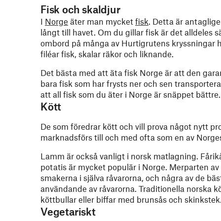
Fisk och skaldjur
I
Norge
äter man mycket
fisk
. Detta är antaglig
långt till havet. Om du gillar fisk är det alldeles
ombord på många av Hurtigrutens kryssningar håll
filéar fisk, skalar räkor och liknande.
Det bästa med att äta fisk Norge är att den gara
bara fisk som har frysts ner och sen transportera
att all fisk som du äter i Norge är snäppet bättre.
Kött
De som föredrar kött och vill prova något nytt pr
marknadsförs till och med ofta som en av Norge
Lamm är också vanligt i norsk matlagning. Fårik
potatis är mycket populär i Norge. Merparten av 
smakerna i själva råvarorna, och några av de bäs
användande av råvarorna. Traditionella norska köt
köttbullar eller biffar med brunsås och skinkstek
Vegetariskt