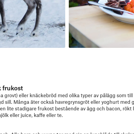
 frukost
a grovt) eller knäckebröd med olika typer av pålägg som til
d sill. Många äter också havregrynsgröt eller yoghurt med gr
en lite stadigare frukost bestående av ägg och bacon, rökt la
lk eller juice, kaffe eller te.