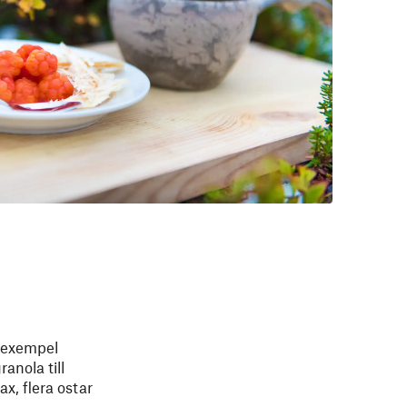
l exempel
anola till
x, flera ostar