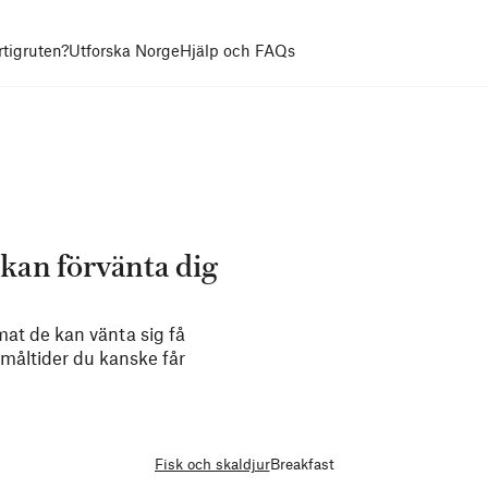
rtigruten?
Utforska Norge
Hjälp och FAQs
 kan förvänta dig
mat de kan vänta sig få
l måltider du kanske får
Fisk och skaldjur
Breakfast