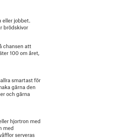
 eller jobbet.
r brödskivor
få chansen att
ter 100 om året,
allra smartast för
 Smaka gärna den
ker och gärna
eller hjortron med
rån med
våfflor serveras