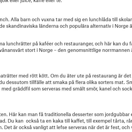
lk eller juice, kaffe eller te.
nch. Alla barn och vuxna tar med sig en lunchlåda till skolan
 de skandinaviska länderna och populära alternativ i Norge ä
arma lunchrätter på kaféer och restauranger, och här kan du 
ånansvärt stort i Norge – den genomsnittlige norrmannen ä
aträtter med rött kött. Om du äter ute på restaurang är det 
 du dessutom tillfälle att smaka på flera olika sorters mat.
ad med gräddfil som serveras med smält smör, kanel och soc
en. Här kan man få traditionella desserter som jordgubbar 
ad. Du kan också ta en kaka till kaffet, till exempel tårta, 
an. Det är också vanligt att lefse serveras när det är fest, och 