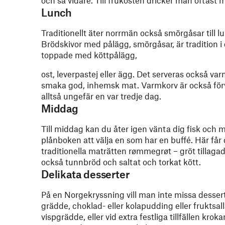
och så vidare. Till frukosten dricker man oftast mjö
Lunch
Traditionellt äter norrmän också smörgåsar till lu
Brödskivor med pålägg, smörgåsar, är tradition i
toppade med köttpålägg,
ost, leverpastej eller ägg. Det serveras också v
smaka god, inhemsk mat. Varmkorv är också förv
alltså ungefär en var tredje dag.
Middag
Till middag kan du åter igen vänta dig fisk och m
plånboken att välja en som har en buffé. Här får
traditionella maträtten rømmegrøt – gröt tillag
också tunnbröd och saltat och torkat kött.
Delikata desserter
På en Norgekryssning vill man inte missa dessert
grädde, choklad- eller kolapudding eller fruktsall
vispgrädde, eller vid extra festliga tillfällen krok