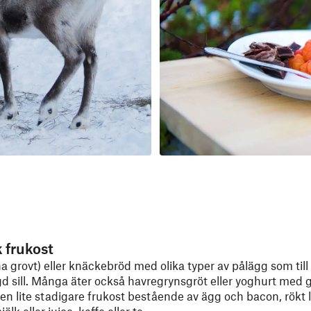
 frukost
a grovt) eller knäckebröd med olika typer av pålägg som til
d sill. Många äter också havregrynsgröt eller yoghurt med gr
en lite stadigare frukost bestående av ägg och bacon, rökt la