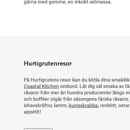
gärna med gomme, en inkokt ostmassa.
Hurtigrutenresor
På Hurtigrutens resor kan du kittla dina smaklö
Coastal Kitchen
ombord. Låt dig väl smaka av fä
råvaror från mer än hundra producenter längs 
och bufféer utgår från säsongens färska råvaror,
ishavskräftor, lamm,
kungskrabba
, renkött, osta
appétit!