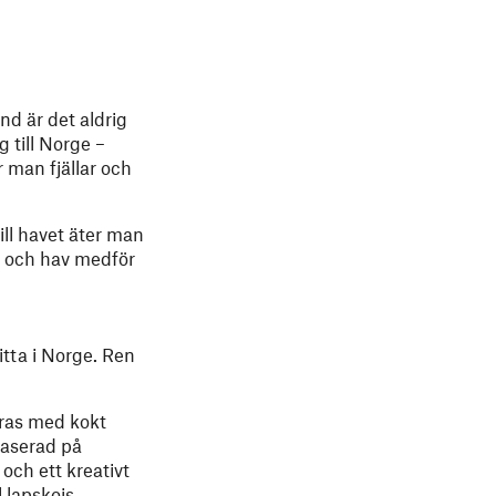
nd är det aldrig
g till Norge –
 man fjällar och
ill havet äter man
ar och hav medför
itta i Norge. Ren
eras med kokt
baserad på
och ett kreativt
 lapskojs,