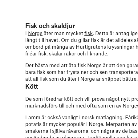
Fisk och skaldjur
I
Norge
äter man mycket
fisk
. Detta är antaglig
långt till havet. Om du gillar fisk är det alldeles
ombord på många av Hurtigrutens kryssningar håll
filéar fisk, skalar räkor och liknande.
Det bästa med att äta fisk Norge är att den gara
bara fisk som har frysts ner och sen transportera
att all fisk som du äter i Norge är snäppet bättre.
Kött
De som föredrar kött och vill prova något nytt pr
marknadsförs till och med ofta som en av Norge
Lamm är också vanligt i norsk matlagning. Fårik
potatis är mycket populär i Norge. Merparten av 
smakerna i själva råvarorna, och några av de bäs
användande av råvarorna. Traditionella norska köt