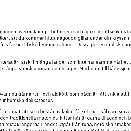
en ingen överraskning – befinner man sig i midnattssolens la
 säkert att du kommer hitta något du gillar under din kryssnin
s faktiskt fiskedemonstrationer. Dessa ger en inblick i hur
nterat är färsk. I många länder som inte har samma närhet t
ts långa sträckor innan den tillagas. Närheten till både sjö
ovar nog gärna ren- och älgkött, som båda är rätt enkla att h
s inhemska delikatesser.
ål, en maträtt som består av kokat fårkött och kål som serv
den traditionella maten du hittar här är gärna tillagad och 
ta restaurangerna i landet utgår från rena, nordiska smaker 
trätter är, förutom den tidigare nämnda fårikål, till exempel