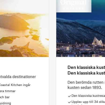
Den klassiska kus
Den klassiska kust
utvalda destinationer
Den berömda rutten 
Coastal Kitchen ingår
kusten sedan 1893.
lera timmar
Den klassiska kustresa
och bar
Upplev upp till 34 oli
guidning