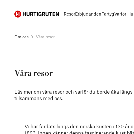
Hurtigruten
Resor
Erbjudanden
Fartyg
Varför Hu
Om oss
Våra resor
Våra resor
Läs mer om våra resor och varför du borde åka längs
tillsammans med oss.
Vi har färdats längs den norska kusten i 130 år 
1893. Ingen känner denna fascinerande kust bättr