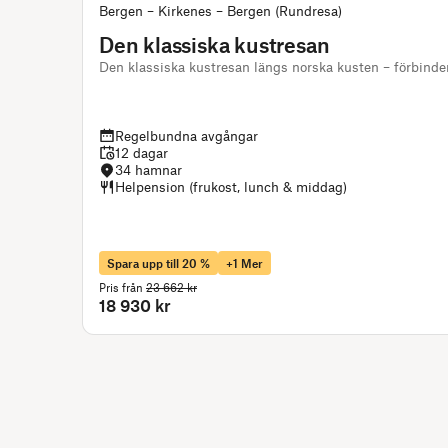
Bergen – Kirkenes – Bergen (Rundresa)
Den klassiska kustresan
Den klassiska kustresan längs norska kusten – förbinde
Regelbundna avgångar
12 dagar
34 hamnar
Helpension (frukost, lunch & middag)
Spara upp till 20 %
+1 Mer
Pris från
23 662 kr
18 930 kr