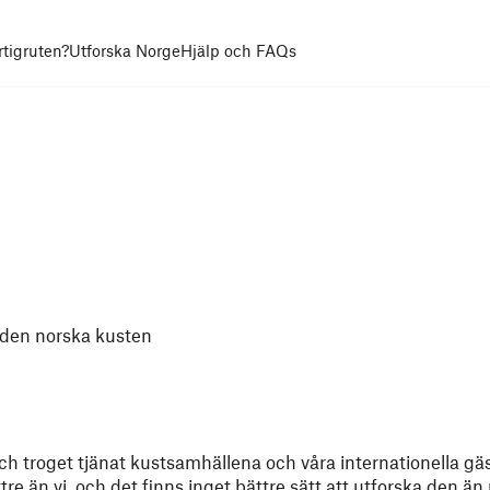
rtigruten?
Utforska Norge
Hjälp och FAQs
 den norska kusten
och troget tjänat kustsamhällena och våra internationella gä
e än vi, och det finns inget bättre sätt att utforska den än