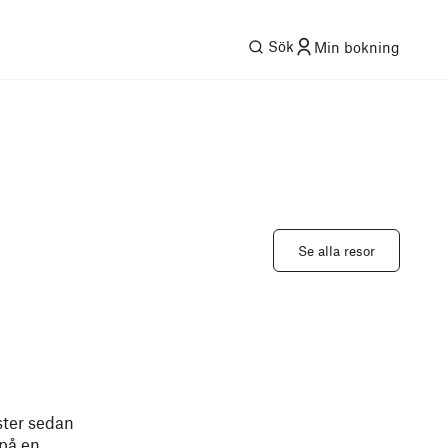
Sök
Min bokning
Se alla resor
ster sedan
 på en