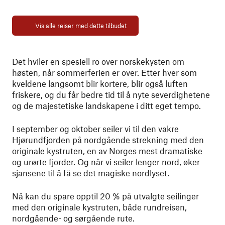
Vis alle reiser med dette tilbudet
Det hviler en spesiell ro over norskekysten om
høsten, når sommerferien er over. Etter hver som
kveldene langsomt blir kortere, blir også luften
friskere, og du får bedre tid til å nyte severdighetene
og de majestetiske landskapene i ditt eget tempo.
I september og oktober seiler vi til den vakre
Hjørundfjorden på nordgående strekning med den
originale kystruten, en av Norges mest dramatiske
og urørte fjorder. Og når vi seiler lenger nord, øker
sjansene til å få se det magiske nordlyset.
Nå kan du spare opptil 20 % på utvalgte seilinger
med den originale kystruten, både rundreisen,
nordgående- og sørgående rute.