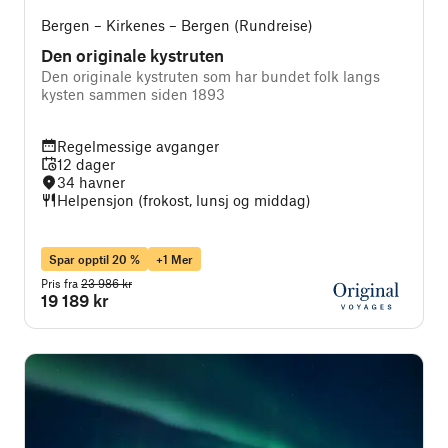
Bergen – Kirkenes – Bergen (Rundreise)
Den originale kystruten
Den originale kystruten som har bundet folk langs
kysten sammen siden 1893
Regelmessige avganger
12 dager
34 havner
Helpensjon (frokost, lunsj og middag)
Spar opptil 20 %
+1 Mer
Pris fra
23 986 kr
19 189 kr