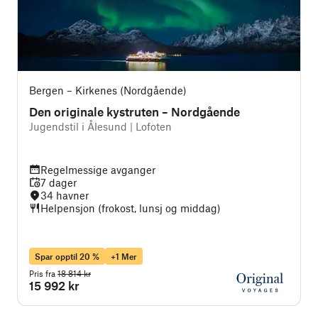
Bergen – Kirkenes (Nordgående)
Den originale kystruten – Nordgående
Jugendstil i Ålesund | Lofoten
Regelmessige avganger
7 dager
34 havner
Helpensjon (frokost, lunsj og middag)
Spar opptil 20 %
+1 Mer
Pris fra
18 814 kr
15 992 kr