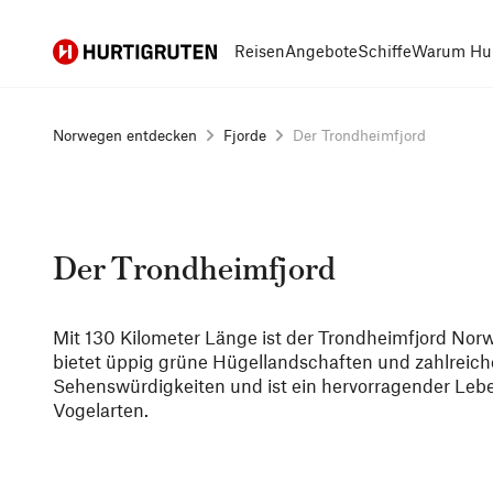
Hurtigruten
Reisen
Angebote
Schiffe
Warum Hur
Norwegen entdecken
Fjorde
Der Trondheimfjord
Der Trondheimfjord
Mit 130 Kilometer Länge ist der Trondheimfjord Norw
bietet üppig grüne Hügellandschaften und zahlreich
Sehenswürdigkeiten und ist ein hervorragender Leb
Vogelarten.