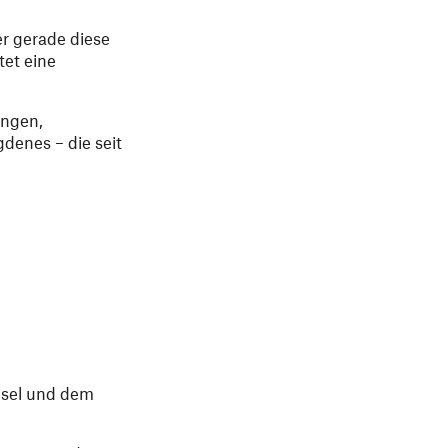
er gerade diese
tet eine
angen,
denes – die seit
nsel und dem