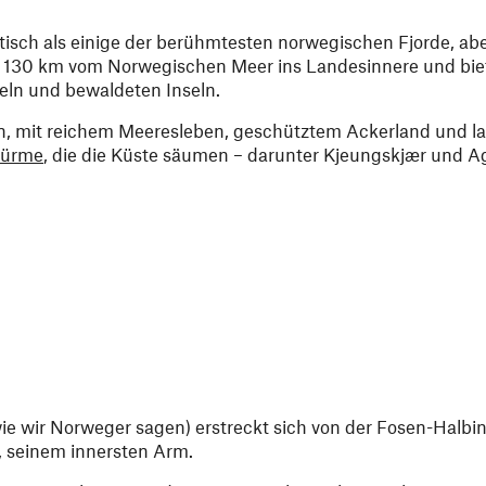
tisch als einige der berühmtesten norwegischen Fjorde, ab
ich 130 km vom Norwegischen Meer ins Landesinnere und bie
ln und bewaldeten Inseln.
en, mit reichem Meeresleben, geschütztem Ackerland und l
türme
, die die Küste säumen – darunter Kjeungskjær und Ag
ie wir Norweger sagen) erstreckt sich von der Fosen-Halbi
 seinem innersten Arm.