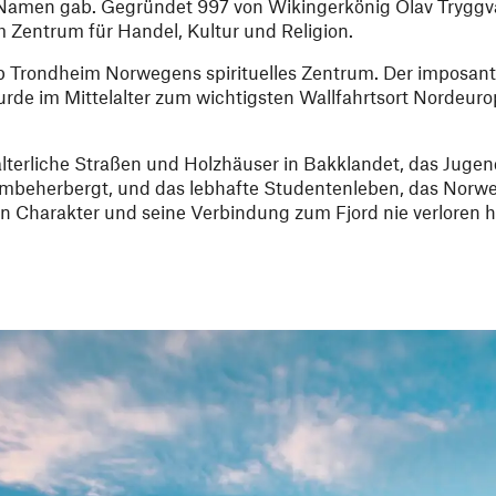
n Namen gab. Gegründet 997 von Wikingerkönig Olav Tryggv
 Zentrum für Handel, Kultur und Religion.
b Trondheim Norwegens spirituelles Zentrum. Der imposan
urde im Mittelalter zum wichtigsten Wallfahrtsort Nordeurop
alterliche Straßen und Holzhäuser in Bakklandet, das Jugend
beherbergt, und das lebhafte Studentenleben, das Norw
en Charakter und seine Verbindung zum Fjord nie verloren h