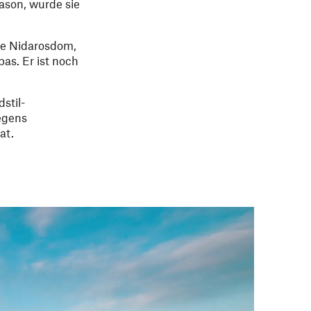
ason, wurde sie
te Nidarosdom,
as. Er ist noch
stil-
egens
at.