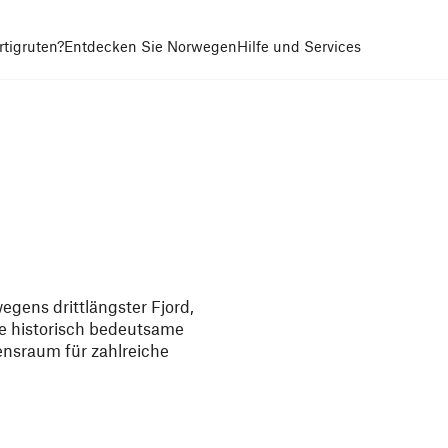
tigruten?
Entdecken Sie Norwegen
Hilfe und Services
egens drittlängster Fjord,
e historisch bedeutsame
ensraum für zahlreiche