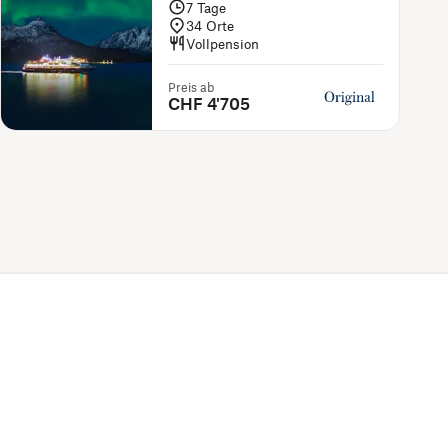
7
Tage
34
Orte
Vollpension
Preis ab
CHF 4'705