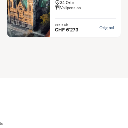
34
Orte
Vollpension
Preis ab
CHF 6'273
te