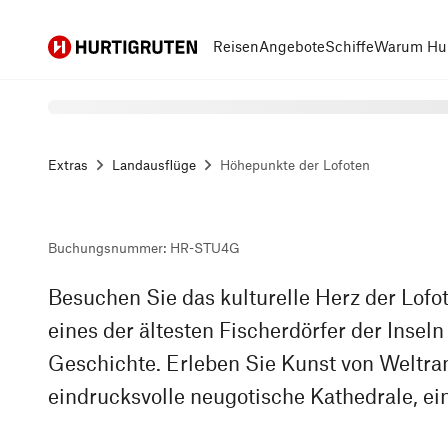
Hurtigruten
Reisen
Angebote
Schiffe
Warum Hur
Extras
Landausflüge
Höhepunkte der Lofoten
Buchungsnummer
:
HR-STU4G
Besuchen Sie das kulturelle Herz der Lofo
eines der ältesten Fischerdörfer der Insel
Geschichte. Erleben Sie Kunst von Weltran
eindrucksvolle neugotische Kathedrale, ein