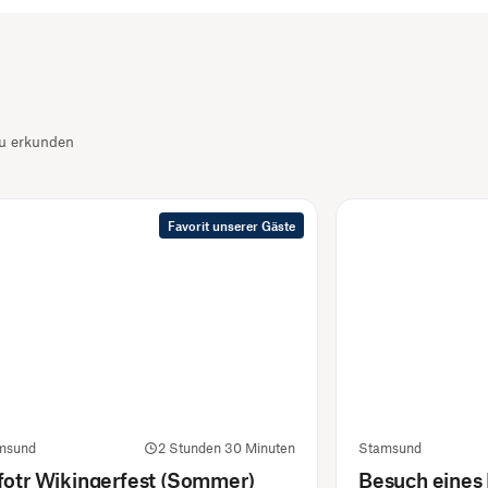
zu erkunden
Favorit unserer Gäste
msund
2 Stunden 30 Minuten
Stamsund
fotr Wikingerfest (Sommer)
Besuch eines