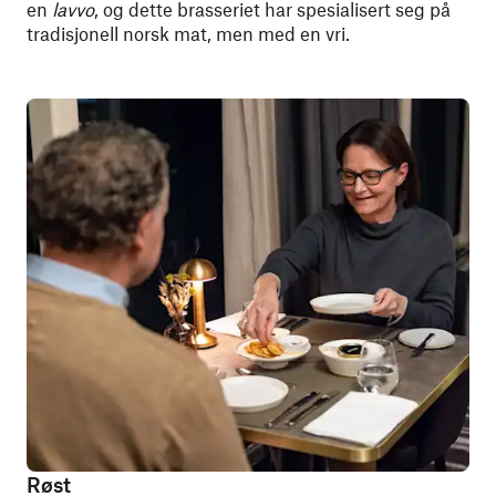
en
lavvo
, og dette brasseriet har spesialisert seg på
tradisjonell norsk mat, men med en vri.
Røst