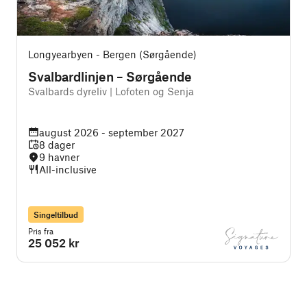
Longyearbyen - Bergen (Sørgående)
Svalbardlinjen – Sørgående
Svalbards dyreliv | Lofoten og Senja
R
august 2026 - september 2027
8 dager
9 havner
All-inclusive
Singeltilbud
Pris fra
P
25 052 kr