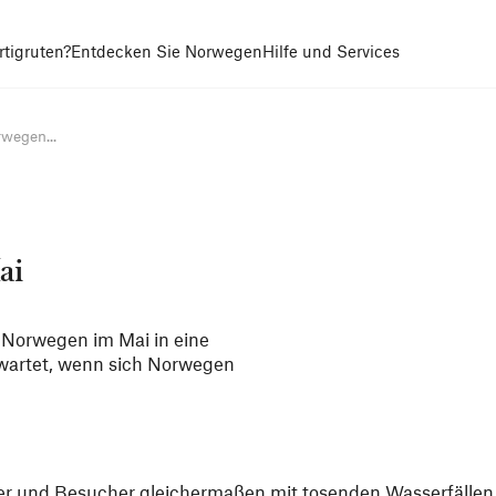
tigruten?
Entdecken Sie Norwegen
Hilfe und Services
rwegen...
ai
Norwegen im Mai in eine
rwartet, wenn sich Norwegen
r und Besucher gleichermaßen mit tosenden Wasserfällen