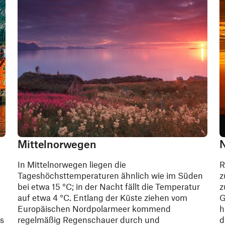
Mittelnorwegen
In Mittelnorwegen liegen die
R
Tageshöchsttemperaturen ähnlich wie im Süden
z
bei etwa 15 °C; in der Nacht fällt die Temperatur
z
auf etwa 4 °C. Entlang der Küste ziehen vom
G
Europäischen Nordpolarmeer kommend
h
as
regelmäßig Regenschauer durch und
d