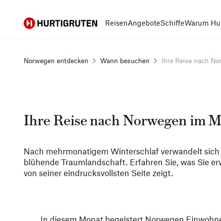
Hurtigruten
Reisen
Angebote
Schiffe
Warum Hur
Norwegen entdecken
Wann besuchen
Ihre Reise nach No
Ihre Reise nach Norwegen im M
Nach mehrmonatigem Winterschlaf verwandelt sich 
blühende Traumlandschaft. Erfahren Sie, was Sie e
von seiner eindrucksvollsten Seite zeigt.
In diesem Monat begeistert Norwegen Einwohne