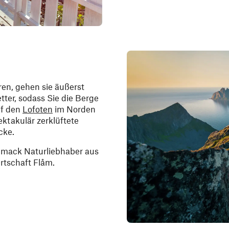
en, gehen sie äußerst
ter, sodass Sie die Berge
uf den
Lofoten
im Norden
ktakulär zerklüftete
cke.
hmack Naturliebhaber aus
Ortschaft Flåm.