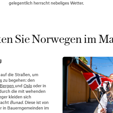
gelegentlich herrscht nebeliges Wetter.
ten Sie Norwegen im Ma
g
 auf die Straßen, um
s
zu begehen: den
Bergen
und
Oslo
oder in
 durch die mit wehenden
ger kleiden sich
tracht
Bunad
. Diese ist von
üher in Bauerngemeinden im