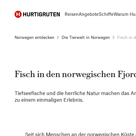
Hurtigruten
Reisen
Angebote
Schiffe
Warum Hur
Norwegen entdecken
Die Tierwelt in Norwegen
Fisch in 
Fisch in den norwegischen Fjor
Tiefseefische und die herrliche Natur machen das A
zu einem einmaligen Erlebnis.
Seit sich Menschen an der norwegischen Küste a