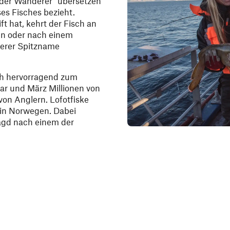
 „der Wanderer“ übersetzen
es Fisches bezieht.
t hat, kehrt der Fisch an
en oder nach einem
derer Spitzname
ch hervorragend zum
ar und März Millionen von
on Anglern. Lofotfiske
n in Norwegen. Dabei
agd nach einem der