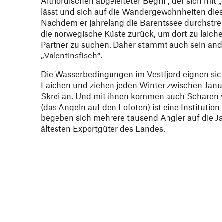
Altnordischen abgeleiteter Begriff, der sich mit
lässt und sich auf die Wandergewohnheiten dies
Nachdem er jahrelang die Barentssee durchstreif
die norwegische Küste zurück, um dort zu laich
Partner zu suchen. Daher stammt auch sein an
„Valentinsfisch“.
Die Wasserbedingungen im Vestfjord eignen si
Laichen und ziehen jeden Winter zwischen Janu
Skrei an. Und mit ihnen kommen auch Scharen v
(das Angeln auf den Lofoten) ist eine Institutio
begeben sich mehrere tausend Angler auf die J
ältesten Exportgüter des Landes.