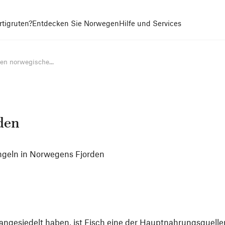
tigruten?
Entdecken Sie Norwegen
Hilfe und Services
den norwegische...
den
ngeln in Norwegens Fjorden
ngesiedelt haben, ist Fisch eine der Hauptnahrungsquelle