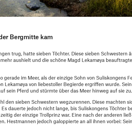
 der Bergmitte kam
ngen trug, hatte sieben Töchter. Diese sieben Schwestern ä
ht mehr aushielt und die schöne Magd Lekamøya beauftragte
gerade im Meer, als der einzige Sohn von Suliskongens Fei
 Lekamøya von liebestoller Begierde ergriffen wurde. Sei
uf sein Pferd und stürmte über das Meer hinweg auf sie zu
efahl den sieben Schwestern wegzurennen. Diese machten si
 Es dauerte jedoch nicht lange, bis Suliskongens Töchter 
itig der einzige Trollprinz war. Eine nach der anderen ließ
n. Hestmannen jedoch galoppierte an all ihnen vorbei: Sein