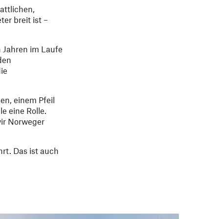
attlichen,
r breit ist –
n Jahren im Laufe
den
ie
en, einem Pfeil
e eine Rolle.
wir Norweger
rt. Das ist auch