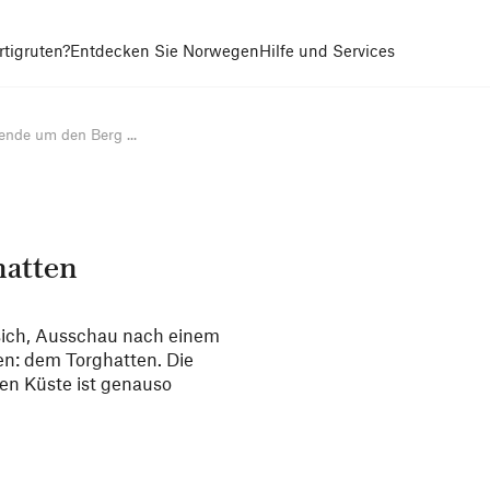
tigruten?
Entdecken Sie Norwegen
Hilfe und Services
ende um den Berg ...
hatten
sich, Ausschau nach einem
en: dem Torghatten. Die
en Küste ist genauso