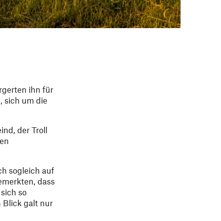
rgerten ihn für
, sich um die
nd, der Troll
nen
.
ch sogleich auf
bemerkten, dass
 sich so
 Blick galt nur