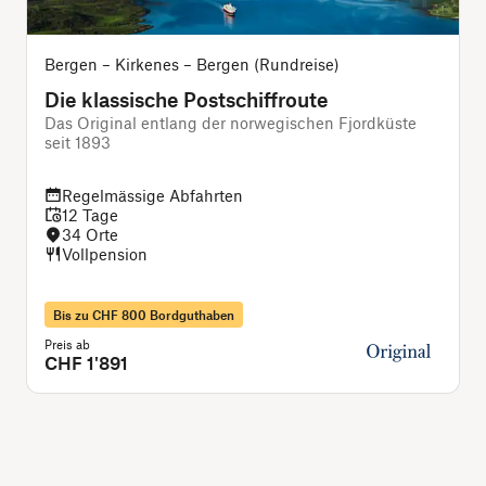
Bergen – Kirkenes – Bergen (Rundreise)
Die klassische Postschiffroute
Das Original entlang der norwegischen Fjordküste
seit 1893
i
Regelmässige Abfahrten
12 Tage
34 Orte
Vollpension
Bis zu CHF 800 Bordguthaben
Preis ab
P
CHF 1'891