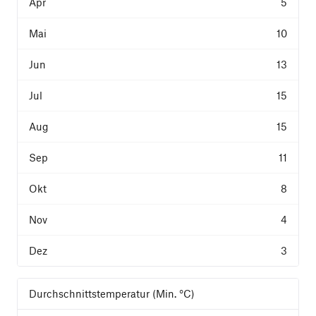
5
10
13
15
15
11
8
4
3
Durchschnittstemperatur (Min. °C)