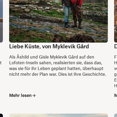
Liebe Küste, von Myklevik Gård
D
Als Åshild und Gisle Myklevik Gård auf den
F
t
Lofoten-Inseln sahen, realisierten sie, dass das,
H
was sie für ihr Leben geplant hatten, überhaupt
v
nicht mehr der Plan war. Dies ist ihre Geschichte.
g
E
H
Mehr lesen
M