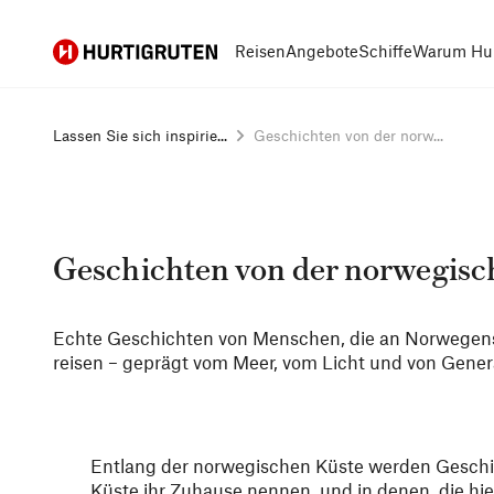
Hurtigruten
Reisen
Angebote
Schiffe
Warum Hur
Lassen Sie sich inspirie...
Geschichten von der norw...
Geschichten von der norwegisc
Echte Geschichten von Menschen, die an Norwegens
reisen – geprägt vom Meer, vom Licht und von Genera
Entlang der norwegischen Küste werden Geschic
Küste ihr Zuhause nennen, und in denen, die hi