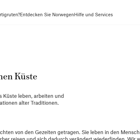
tigruten?
Entdecken Sie Norwegen
Hilfe und Services
hen Küste
 Küste leben, arbeiten und
tionen alter Traditionen.
hten von den Gezeiten getragen. Sie leben in den Mensche
erher reisen und sich dadurch verändert wiederfinden. Wir