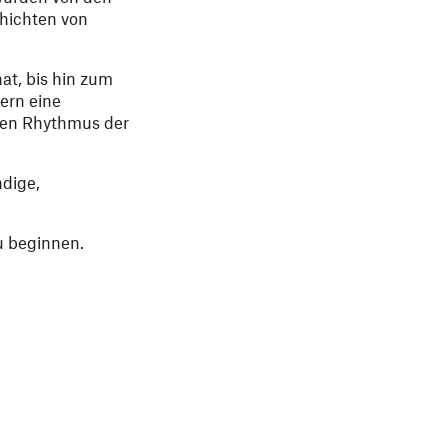
chichten von
at, bis hin zum
ern eine
igen Rhythmus der
ndige,
u beginnen.