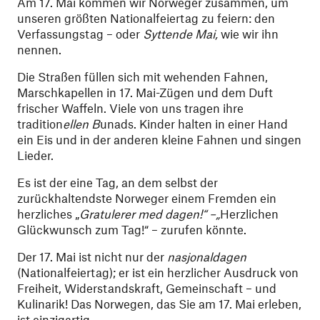
Am 17. Mai kommen wir Norweger zusammen, um
unseren größten Nationalfeiertag zu feiern: den
Verfassungstag – oder
Syttende Mai,
wie wir ihn
nennen.
Die Straßen füllen sich mit wehenden Fahnen,
Marschkapellen in 17. Mai-Zügen und dem Duft
frischer Waffeln. Viele von uns tragen ihre
tradition
ellen B
unads. Kinder halten in einer Hand
ein Eis und in der anderen kleine Fahnen und singen
Lieder.
Es ist der eine Tag, an dem selbst der
zurückhaltendste Norweger einem Fremden ein
herzliches „
Gratulerer med dagen!“ –„
Herzlichen
Glückwunsch zum Tag!“ – zurufen könnte.
Der 17. Mai ist nicht nur der
nasjonaldagen
(Nationalfeiertag); er ist ein herzlicher Ausdruck von
Freiheit, Widerstandskraft, Gemeinschaft – und
Kulinarik! Das Norwegen, das Sie am 17. Mai erleben,
ist einzigartig.