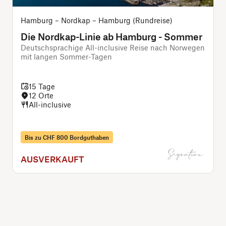
Hamburg – Nordkap – Hamburg (Rundreise)
Die Nordkap-Linie ab Hamburg - Sommer
Deutschsprachige All-inclusive Reise nach Norwegen
mit langen Sommer-Tagen
i
15 Tage
12 Orte
All-inclusive
Bis zu CHF 800 Bordguthaben
P
AUSVERKAUFT