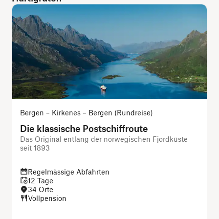
Bergen – Kirkenes – Bergen (Rundreise)
Die klassische Postschiffroute
Das Original entlang der norwegischen Fjordküste
seit 1893
i
Regelmässige Abfahrten
12 Tage
34 Orte
Vollpension