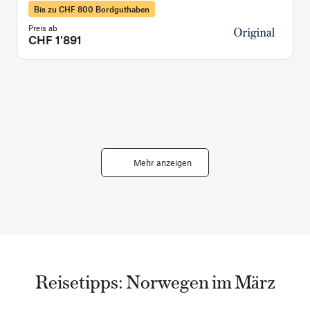
Bis zu CHF 800 Bordguthaben
Preis ab
P
CHF 1'891
Mehr anzeigen
Reisetipps: Norwegen im März