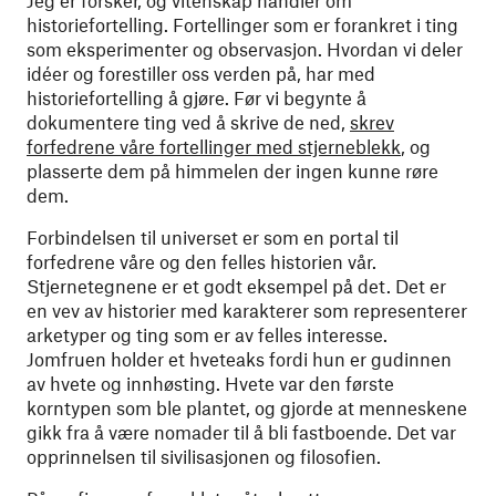
Jeg er forsker, og vitenskap handler om
historiefortelling. Fortellinger som er forankret i ting
som eksperimenter og observasjon. Hvordan vi deler
idéer og forestiller oss verden på, har med
historiefortelling å gjøre. Før vi begynte å
dokumentere ting ved å skrive de ned,
skrev
forfedrene våre fortellinger med stjerneblekk
, og
plasserte dem på himmelen der ingen kunne røre
dem.
Forbindelsen til universet er som en portal til
forfedrene våre og den felles historien vår.
Stjernetegnene er et godt eksempel på det. Det er
en vev av historier med karakterer som representerer
arketyper og ting som er av felles interesse.
Jomfruen holder et hveteaks fordi hun er gudinnen
av hvete og innhøsting. Hvete var den første
korntypen som ble plantet, og gjorde at menneskene
gikk fra å være nomader til å bli fastboende. Det var
opprinnelsen til sivilisasjonen og filosofien.