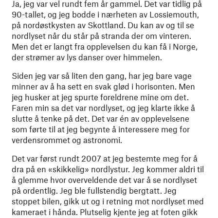
Ja, jeg var vel rundt fem år gammel. Det var tidlig på
90-tallet, og jeg bodde i nærheten av Lossiemouth,
på nordøstkysten av Skottland. Du kan av og til se
nordlyset når du står på stranda der om vinteren.
Men det er langt fra opplevelsen du kan få i Norge,
der strømer av lys danser over himmelen.
Siden jeg var så liten den gang, har jeg bare vage
minner av å ha sett en svak glød i horisonten. Men
jeg husker at jeg spurte foreldrene mine om det.
Faren min sa det var nordlyset, og jeg klarte ikke å
slutte å tenke på det. Det var én av opplevelsene
som førte til at jeg begynte å interessere meg for
verdensrommet og astronomi.
Det var først rundt 2007 at jeg bestemte meg for å
dra på en «skikkelig» nordlystur. Jeg kommer aldri til
å glemme hvor overveldende det var å se nordlyset
på ordentlig. Jeg ble fullstendig bergtatt. Jeg
stoppet bilen, gikk ut og i retning mot nordlyset med
kameraet i hånda. Plutselig kjente jeg at foten gikk