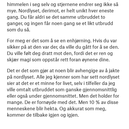
himmelen i seg selv og stjernene endrer seg ikke så
mye. Nordlyset, derimot, er helt unikt hver eneste
gang. Du får aldri se det samme utbruddet to
ganger, og ingen får noen gang se et likt utbrudd
som du så.
For meg er det som å se en enhjørning. Hvis du var
sikker på at den var der, da ville du gått for å se den.
Du ville følt deg dratt mot den, fordi det er ren og
skjær magi som oppstår rett foran øynene dine.
Det er det som gjør at noen blir avhengige av å jakte
på nordlyset. Alle jeg kjenner som har sett nordlyset
sier at det er et minne for livet, selv i tilfeller da jeg
ville omtalt utbruddet som ganske gjennomsnittlig
eller også under gjennomsnittet. Men det holder for
mange. De er fornøyde med det. Men 10 % av disse
menneskene blir hekta. Og akkurat som meg,
kommer de tilbake igjen og igjen.