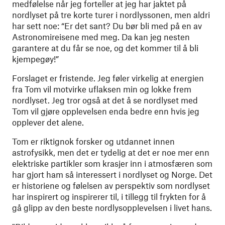
medfølelse når jeg forteller at jeg har jaktet på
nordlyset på tre korte turer i nordlyssonen, men aldri
har sett noe: “Er det sant? Du bør bli med på en av
Astronomireisene med meg. Da kan jeg nesten
garantere at du får se noe, og det kommer til å bli
kjempegøy!”
Forslaget er fristende. Jeg føler virkelig at energien
fra Tom vil motvirke uflaksen min og lokke frem
nordlyset. Jeg tror også at det å se nordlyset med
Tom vil gjøre opplevelsen enda bedre enn hvis jeg
opplever det alene.
Tom er riktignok forsker og utdannet innen
astrofysikk, men det er tydelig at det er noe mer enn
elektriske partikler som krasjer inn i atmosfæren som
har gjort ham så interessert i nordlyset og Norge. Det
er historiene og følelsen av perspektiv som nordlyset
har inspirert og inspirerer til, i tillegg til frykten for å
gå glipp av den beste nordlysopplevelsen i livet hans.