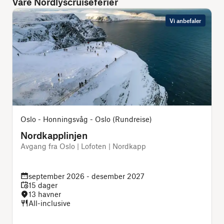
Våre Nordlyscruiseferier
Vi anbefaler
Oslo - Honningsvåg - Oslo (Rundreise)
Nordkapplinjen
Avgang fra Oslo | Lofoten | Nordkapp
D
september 2026 - desember 2027
15 dager
13 havner
All-inclusive