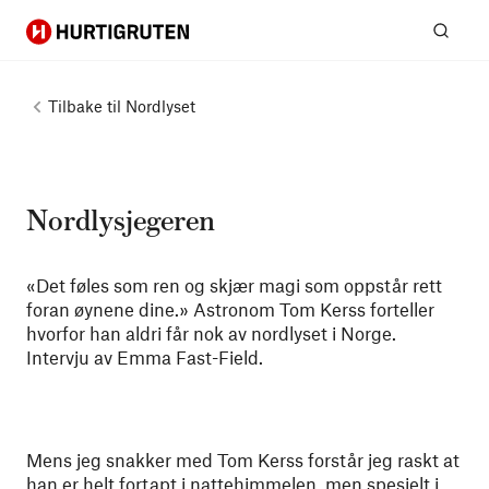
Hurtigruten
Søk
Tilbake til
Nordlyset
Nordlysjegeren
«Det føles som ren og skjær magi som oppstår rett
foran øynene dine.» Astronom Tom Kerss forteller
hvorfor han aldri får nok av nordlyset i Norge.
Intervju av Emma Fast-Field.
Mens jeg snakker med Tom Kerss forstår jeg raskt at
han er helt fortapt i nattehimmelen, men spesielt i