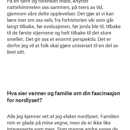
På en fjern og forenklet måte, knytter
nattehimmelen oss sammen, på tvers av tid,
gjennom våre delte opplevelser. Det gjør at vi kan
lære mer om oss selv, fra forhistorien vår som går
langt tilbake, før evolusjonen, før jorda ble til, tilbake
til de første stjernene og helt tilbake til det store
smellet. Det gir oss et enormt perspektiv. Det er
derfor jeg vil at folk skal gjøre universet til en del av
livet sitt.
Hva sier venner og familie om din fascinasjon
for nordlyset?
Alle jeg kjenner vet at jeg elsker nordlyset. Familien
min er glade på mine vegne, men de er ikke like
interesserte som meg. Som mange andre synes de