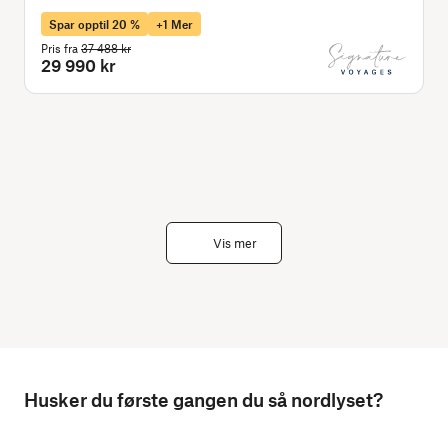
Spar opptil 20 %
+1 Mer
Pris fra
37 488 kr
P
29 990 kr
Vis mer
Husker du første gangen du så nordlyset?